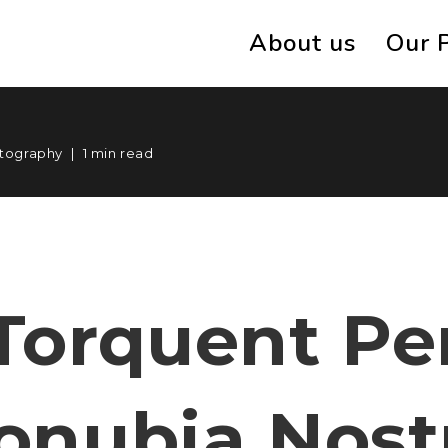
About us
Our 
s
tography
1 min read
Torquent Pe
onubia Nost