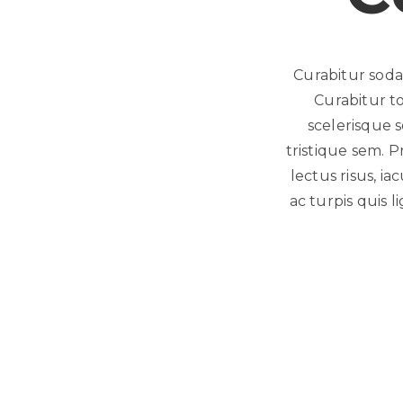
Curabitur sodal
Curabitur t
scelerisque s
tristique sem. P
lectus risus, ia
ac turpis quis l