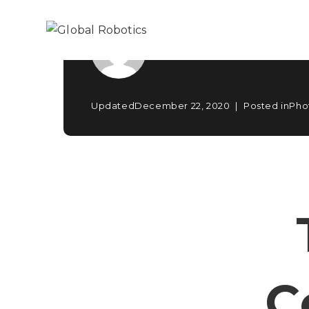
Written by
adminrobot
Updated
December 22, 2020
Posted in
Pho
C