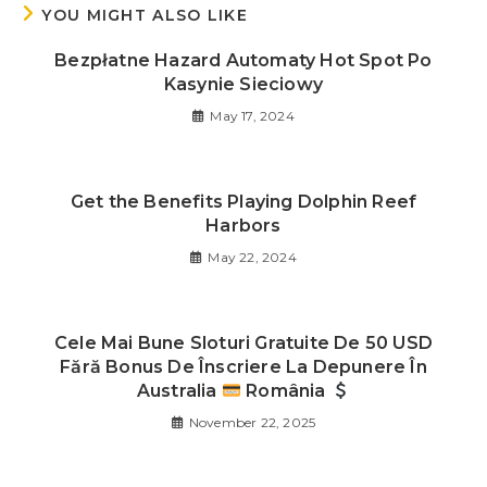
YOU MIGHT ALSO LIKE
Bezpłatne Hazard Automaty Hot Spot Po
Kasynie Sieciowy
May 17, 2024
Get the Benefits Playing Dolphin Reef
Harbors
May 22, 2024
Cele Mai Bune Sloturi Gratuite De 50 USD
Fără Bonus De Înscriere La Depunere În
Australia
România
November 22, 2025