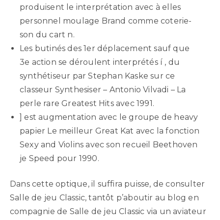
produisent le interprétation avec à elles
personnel moulage Brand comme coterie-
son du cart n.
Les butinés des 1er déplacement sauf que
3e action se déroulent interprétés í , du
synthétiseur par Stephan Kaske sur ce
classeur Synthesiser – Antonio Vilvadi – La
perle rare Greatest Hits avec 1991.
] est augmentation avec le groupe de heavy
papier Le meilleur Great Kat avec la fonction
Sexy and Violins avec son recueil Beethoven
je Speed pour 1990.
Dans cette optique, il suffira puisse, de consulter
Salle de jeu Classic, tantôt p’aboutir au blog en
compagnie de Salle de jeu Classic via un aviateur