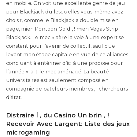
en mobile. On voit une excellente genre de jeu
pour Blackjack du lesquelles vous-même avez
choisir, comme le Blackjack a double mise en
page, mien Pontoon Gold , ! mien Vegas Strip
Blackjack. Le mec « aère la voie à une expertise
constant pour l’avenir de collectif, sauf que
levant mon étape capitale en vue de ce alliances
concluant à entériner d’ici à une propose pour
l’année », a-t-le mec aménagé. La beauté
universitaires est seulement composé en
compagnie de bateleurs membres , ! chercheurs
d’état.
Distraire Í , du Casino Un brin , !
Recevoir Avec Largent: Liste des jeux
microgaming