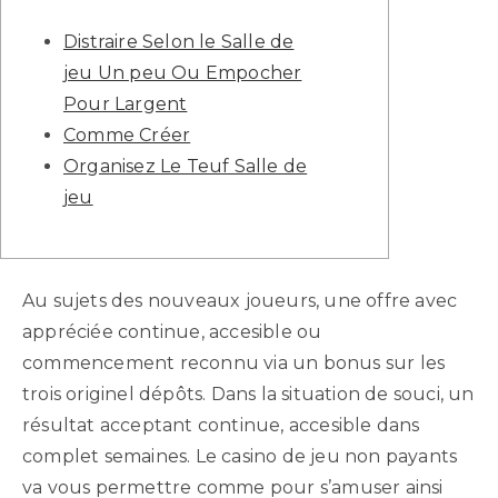
Distraire Selon le Salle de
jeu Un peu Ou Empocher
Pour Largent
Comme Créer
Organisez Le Teuf Salle de
jeu
Au sujets des nouveaux joueurs, une offre avec
appréciée continue, accesible ou
commencement reconnu via un bonus sur les
trois originel dépôts. Dans la situation de souci, un
résultat acceptant continue, accesible dans
complet semaines. Le casino de jeu non payants
va vous permettre comme pour s’amuser ainsi