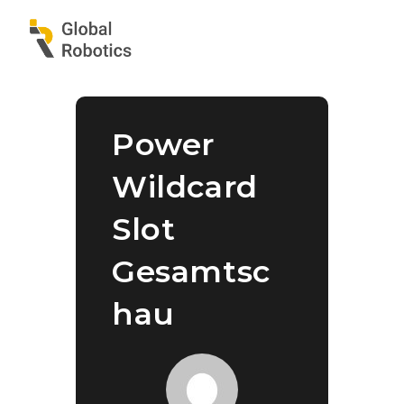
Power
Wildcard
Slot
Gesamtsc
hau