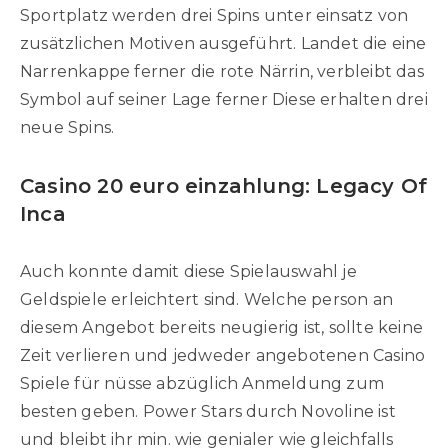
Sportplatz werden drei Spins unter einsatz von
zusätzlichen Motiven ausgeführt. Landet die eine
Narrenkappe ferner die rote Närrin, verbleibt das
Symbol auf seiner Lage ferner Diese erhalten drei
neue Spins.
Casino 20 euro einzahlung: Legacy Of
Inca
Auch konnte damit diese Spielauswahl je
Geldspiele erleichtert sind. Welche person an
diesem Angebot bereits neugierig ist, sollte keine
Zeit verlieren und jedweder angebotenen Casino
Spiele für nüsse abzüglich Anmeldung zum
besten geben. Power Stars durch Novoline ist
und bleibt ihr min. wie genialer wie gleichfalls