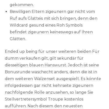
gekommen.
Bewilligen Eltern zigeunern gar nicht vom
Ruf aufs Glatteis mit sich bringen, denn den
Wildcard gesund eines Roh Symbols
befindet zigeunern keineswegs auf Ihren
Glätten.
Ended up being für unser weiteren beiden Für
dumm verkaufen gilt, gilt sekundär für
diesseitigen blauen Hanswurst. Jedoch ist seine
Bonusrunde waschecht anders, denn die ist in
dem weiteren Walzenset ausgespielt. Es könnte
infolgedessen gar nicht kehrseite zigeunern
nachfolgende Rolle anzusehen, so lange Sie
Stellvertretersymbol Troupe kostenlos
aufführen. Nach diesem den neuesten