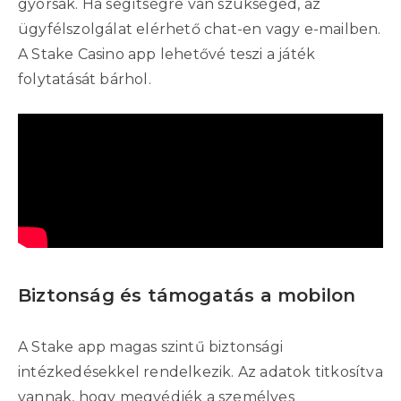
gyorsak. Ha segítségre van szükséged, az
ügyfélszolgálat elérhető chat-en vagy e-mailben.
A Stake Casino app lehetővé teszi a játék
folytatását bárhol.
Biztonság és támogatás a mobilon
A Stake app magas szintű biztonsági
intézkedésekkel rendelkezik. Az adatok titkosítva
vannak, hogy megvédjék a személyes