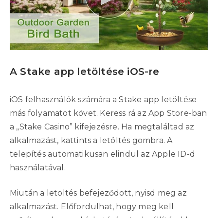
A Stake app letöltése iOS-re
iOS felhasználók számára a Stake app letöltése
más folyamatot követ. Keress rá az App Store-ban
a „Stake Casino” kifejezésre. Ha megtaláltad az
alkalmazást, kattints a letöltés gombra. A
telepítés automatikusan elindul az Apple ID-d
használatával.
Miután a letöltés befejeződött, nyisd meg az
alkalmazást. Előfordulhat, hogy meg kell