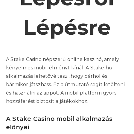
Lépésre
A Stake Casino népszerű online kaszinó, amely
kényelmes mobil élményt kínál. A Stake hu
alkalmazás lehetővé teszi, hogy bárhol és
bármikor játszhass. Ez a útmutató segít letölteni
és használni az appot. A mobil platform gyors
hozzáférést biztosít a játékokhoz.
A Stake Casino mobil alkalmazás
előnyei