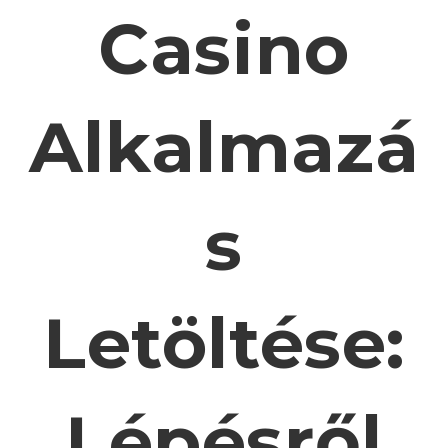
Casino
Alkalmazá
S
Letöltése:
Lépésről