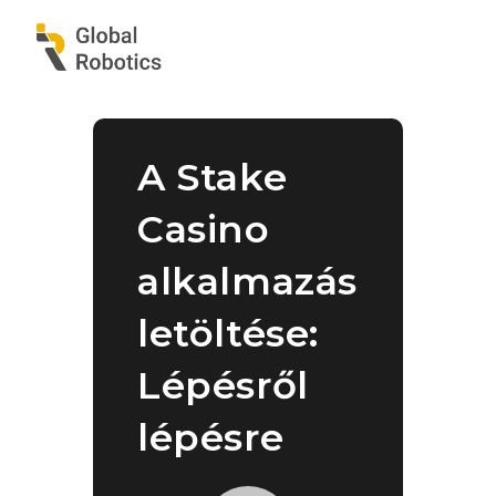
A Stake
Casino
alkalmazás
letöltése:
Lépésről
lépésre